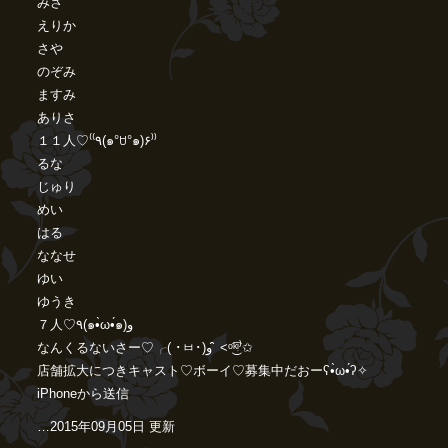
みさ
えりか
さや
のぞみ
ますみ
ありさ
１１人♡⁽⁽٩(๑°ꇴ°๑)۶⁾⁾
るな
じゅり
めい
はる
ななせ
ゆい
ゆうき
７人♡٩(๑•̀ω•́๑)و
なんくるないさー♡╭( ･ㅂ･)و ̑̑ ˂ᵒ͜͡ᵏᵎ⁾✩
店舗拡大につきキャスト♡ボーイ♡募集中だおーʕ•̀ω•́ʔ✧
iPhoneから送信
…2015年09月05日 更新