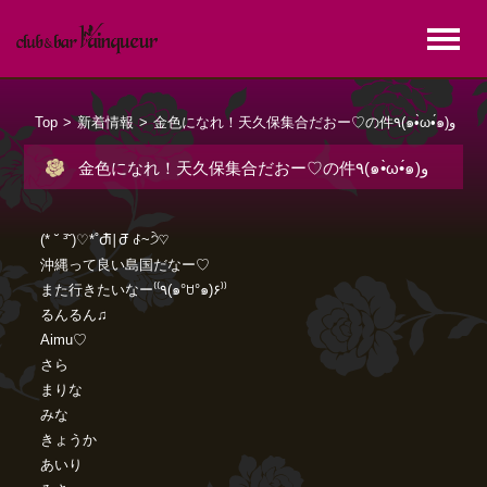
Top
>
新着情報
>
金色になれ！天久保集合だおー♡の件٩(๑•̀ω•́๑)و
金色になれ！天久保集合だおー♡の件٩(๑•̀ω•́๑)و
(* ˘ ³˘)♡*˚Ⴛ̅̀∣ժ̅ ꒭~੭ੇ♡
沖縄って良い島国だなー♡
また行きたいなー⁽⁽٩(๑°ꇴ°๑)۶⁾⁾
るんるん♫
Aimu♡
さら
まりな
みな
きょうか
あいり